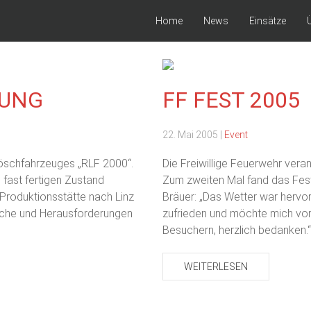
Home
News
Einsätze
GUNG
FF FEST 2005
22. Mai 2005
|
Event
öschfahrzeuges „RLF 2000“.
Die Freiwillige Feuerwehr veran
 fast fertigen Zustand
Zum zweiten Mal fand das Fes
 Produktionsstätte nach Linz
Bräuer: „Das Wetter war hervor
che und Herausforderungen
zufrieden und möchte mich vor 
Besuchern, herzlich bedanken.“
WEITERLESEN