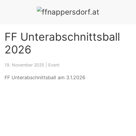
ÜBUNGEN
EVENTS
CHRONIK
MITGLIEDER
SPE
FF Unterabschnittsball
2026
19. November 2025
|
Event
FF Unterabschnittsball am 3.1.2026